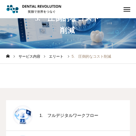
5. 圧倒的なコスト
削減
AUN
AUN
無料登録
PR動画
AUN
お問い合わせ
サービス内容
エリート
5. 圧倒的なコスト削減
説明動画
私たちの想い
サービス内容
事業構想
1. フルデジタルワークフロー
実績・NEWS
ブログ